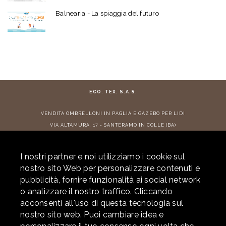
Balnearia - La spiaggia del futuro
ECO. TEX. S.A.S.
VENDITA
OMBRELLONI IN PAGLIA
E
GAZEBO PER LIDI
VIA ALTAMURA, 17 - SANTERAMO IN COLLE (BA)
TEL:
+ 39 080 3022882
- E-MAIL:
info@ecotex.it
I nostri partner e noi utilizziamo i cookie sul
CONTRIBUTI RICEVUTI
nostro sito Web per personalizzare contenuti e
pubblicità, fornire funzionalità ai social network
o analizzare il nostro traffico. Cliccando
acconsenti all'uso di questa tecnologia sul
© 2026 ECOTEX. ALL RIGHTS RESERVED. P.IVA 05877290725 -
PRIVACY
-
nostro sito web. Puoi cambiare idea e
COOKIE POLICY
- POWERED BY
LABONEXT